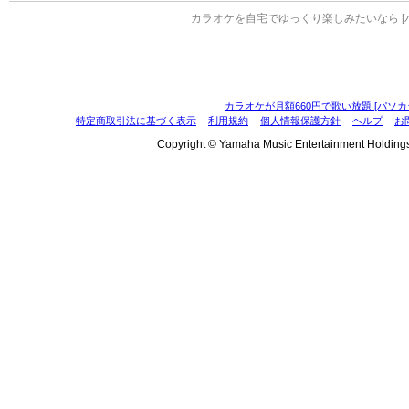
カラオケを自宅でゆっくり楽しみたいなら [
カラオケが月額660円で歌い放題 [パソカ
特定商取引法に基づく表示
利用規約
個人情報保護方針
ヘルプ
お
Copyright © Yamaha Music Entertainment Holdings, I