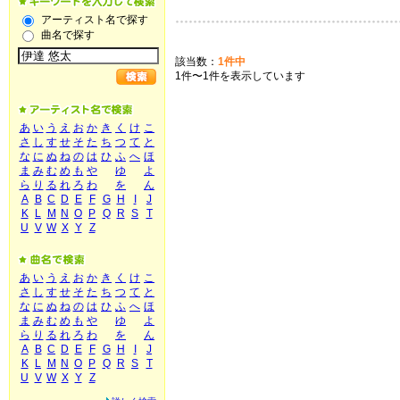
アーティスト名で探す
曲名で探す
該当数：
1件中
1件〜1件を表示しています
あ
い
う
え
お
か
き
く
け
こ
さ
し
す
せ
そ
た
ち
つ
て
と
な
に
ぬ
ね
の
は
ひ
ふ
へ
ほ
ま
み
む
め
も
や
ゆ
よ
ら
り
る
れ
ろ
わ
を
ん
A
B
C
D
E
F
G
H
I
J
K
L
M
N
O
P
Q
R
S
T
U
V
W
X
Y
Z
あ
い
う
え
お
か
き
く
け
こ
さ
し
す
せ
そ
た
ち
つ
て
と
な
に
ぬ
ね
の
は
ひ
ふ
へ
ほ
ま
み
む
め
も
や
ゆ
よ
ら
り
る
れ
ろ
わ
を
ん
A
B
C
D
E
F
G
H
I
J
K
L
M
N
O
P
Q
R
S
T
U
V
W
X
Y
Z