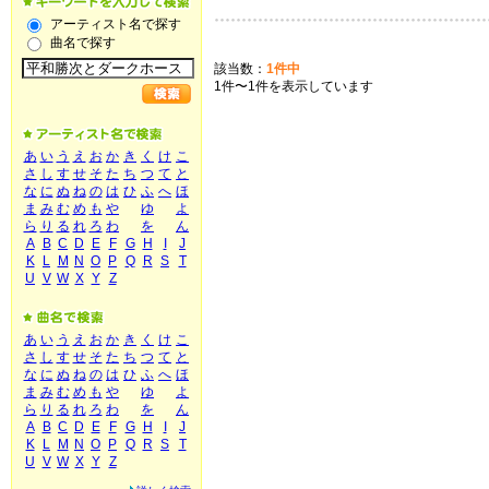
アーティスト名で探す
曲名で探す
該当数：
1件中
1件〜1件を表示しています
あ
い
う
え
お
か
き
く
け
こ
さ
し
す
せ
そ
た
ち
つ
て
と
な
に
ぬ
ね
の
は
ひ
ふ
へ
ほ
ま
み
む
め
も
や
ゆ
よ
ら
り
る
れ
ろ
わ
を
ん
A
B
C
D
E
F
G
H
I
J
K
L
M
N
O
P
Q
R
S
T
U
V
W
X
Y
Z
あ
い
う
え
お
か
き
く
け
こ
さ
し
す
せ
そ
た
ち
つ
て
と
な
に
ぬ
ね
の
は
ひ
ふ
へ
ほ
ま
み
む
め
も
や
ゆ
よ
ら
り
る
れ
ろ
わ
を
ん
A
B
C
D
E
F
G
H
I
J
K
L
M
N
O
P
Q
R
S
T
U
V
W
X
Y
Z