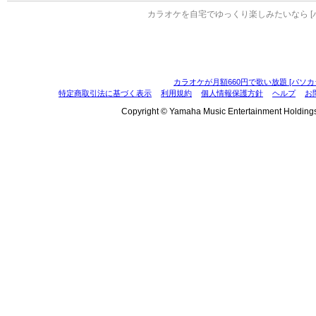
カラオケを自宅でゆっくり楽しみたいなら [
カラオケが月額660円で歌い放題 [パソカ
特定商取引法に基づく表示
利用規約
個人情報保護方針
ヘルプ
お
Copyright © Yamaha Music Entertainment Holdings, I