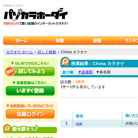
Chima カラオケ
カラオケ ホーム
詳しく検索
Chima カラオケ
検索結果：Chima カラオケ
▼新着順
▼曲名順
該当数：
1件中
1件〜1件を表示しています
1
urar
夕焼けに