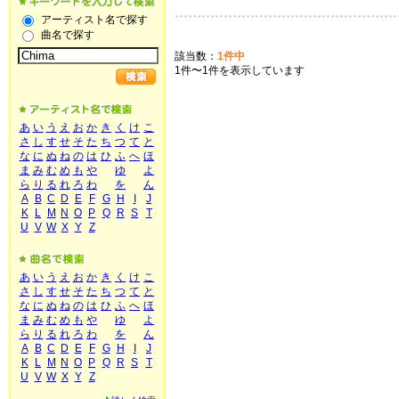
アーティスト名で探す
曲名で探す
該当数：
1件中
1件〜1件を表示しています
あ
い
う
え
お
か
き
く
け
こ
さ
し
す
せ
そ
た
ち
つ
て
と
な
に
ぬ
ね
の
は
ひ
ふ
へ
ほ
ま
み
む
め
も
や
ゆ
よ
ら
り
る
れ
ろ
わ
を
ん
A
B
C
D
E
F
G
H
I
J
K
L
M
N
O
P
Q
R
S
T
U
V
W
X
Y
Z
あ
い
う
え
お
か
き
く
け
こ
さ
し
す
せ
そ
た
ち
つ
て
と
な
に
ぬ
ね
の
は
ひ
ふ
へ
ほ
ま
み
む
め
も
や
ゆ
よ
ら
り
る
れ
ろ
わ
を
ん
A
B
C
D
E
F
G
H
I
J
K
L
M
N
O
P
Q
R
S
T
U
V
W
X
Y
Z