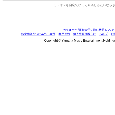
カラオケを自宅でゆっくり楽しみたいなら [
カラオケが月額660円で歌い放題 [パソカ
特定商取引法に基づく表示
利用規約
個人情報保護方針
ヘルプ
お
Copyright © Yamaha Music Entertainment Holdings, I