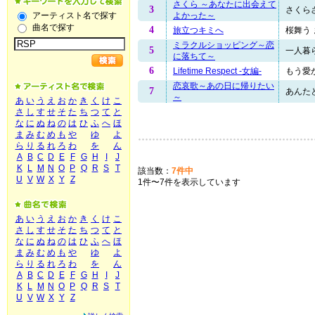
さくら ～あなたに出会えて
3
さくらさ
よかった～
アーティスト名で探す
曲名で探す
4
旅立つキミへ
桜舞う 
ミラクルショッピング～恋
5
一人暮ら
に落ちて～
6
Lifetime Respect -女編-
もう愛が
恋哀歌～あの日に帰りたい
7
あんたと
～
あ
い
う
え
お
か
き
く
け
こ
さ
し
す
せ
そ
た
ち
つ
て
と
な
に
ぬ
ね
の
は
ひ
ふ
へ
ほ
ま
み
む
め
も
や
ゆ
よ
ら
り
る
れ
ろ
わ
を
ん
A
B
C
D
E
F
G
H
I
J
K
L
M
N
O
P
Q
R
S
T
該当数：
7件中
U
V
W
X
Y
Z
1件〜7件を表示しています
あ
い
う
え
お
か
き
く
け
こ
さ
し
す
せ
そ
た
ち
つ
て
と
な
に
ぬ
ね
の
は
ひ
ふ
へ
ほ
ま
み
む
め
も
や
ゆ
よ
ら
り
る
れ
ろ
わ
を
ん
A
B
C
D
E
F
G
H
I
J
K
L
M
N
O
P
Q
R
S
T
U
V
W
X
Y
Z