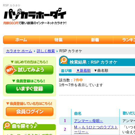
RSP カラオケ
カラオケ ホーム
詳しく検索
RSP カラオケ
検索結果：RSP カラオケ
▼新着順
▼曲名順
該当数：
7件中
1件〜7件を表示しています
1
アンマー～母唄～
アンマー
M ～もうひとつのラブスト
「いつ
2
ーリー～
い会えな