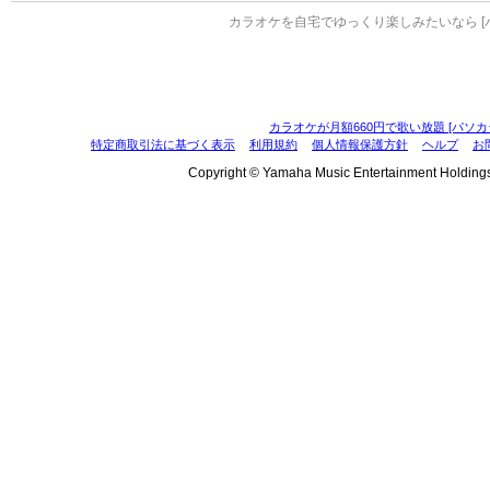
カラオケを自宅でゆっくり楽しみたいなら [
カラオケが月額660円で歌い放題 [パソカ
特定商取引法に基づく表示
利用規約
個人情報保護方針
ヘルプ
お
Copyright © Yamaha Music Entertainment Holdings, I