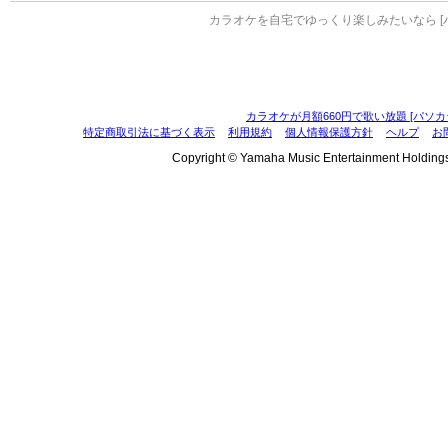
カラオケを自宅でゆっくり楽しみたいなら [
カラオケが月額660円で歌い放題 [パソカ
特定商取引法に基づく表示
利用規約
個人情報保護方針
ヘルプ
お
Copyright © Yamaha Music Entertainment Holdings, I