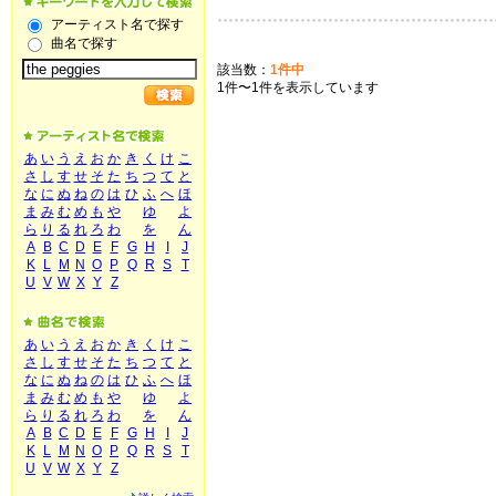
アーティスト名で探す
曲名で探す
該当数：
1件中
1件〜1件を表示しています
あ
い
う
え
お
か
き
く
け
こ
さ
し
す
せ
そ
た
ち
つ
て
と
な
に
ぬ
ね
の
は
ひ
ふ
へ
ほ
ま
み
む
め
も
や
ゆ
よ
ら
り
る
れ
ろ
わ
を
ん
A
B
C
D
E
F
G
H
I
J
K
L
M
N
O
P
Q
R
S
T
U
V
W
X
Y
Z
あ
い
う
え
お
か
き
く
け
こ
さ
し
す
せ
そ
た
ち
つ
て
と
な
に
ぬ
ね
の
は
ひ
ふ
へ
ほ
ま
み
む
め
も
や
ゆ
よ
ら
り
る
れ
ろ
わ
を
ん
A
B
C
D
E
F
G
H
I
J
K
L
M
N
O
P
Q
R
S
T
U
V
W
X
Y
Z