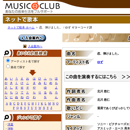
ネットで歌本 ホーム
＞ 恋、弾けました。 / ゆず ギターコード譜
入会案内へ
恋、弾けました。
アーティスト名で探す
ゆず
曲名で探す
あ
い
う
え
お
は
ひ
ふ
へ
ほ
か
き
く
け
こ
ま
み
む
め
も
さ
し
す
せ
そ
や
ゆ
よ
北川 悠仁
た
ち
つ
て
と
ら
り
る
れ
ろ
な
に
ぬ
ね
の
わ
を
ん
北川 悠仁
A
B
C
D
E
F
G
H
I
J
K
L
M
N
O
P
Q
R
S
T
U
V
W
X
Y
Z
退屈であくびばっかして
−
ソニー・ピクチャーズエ
・
洋楽
アスミック・エース 斉木
・
演歌