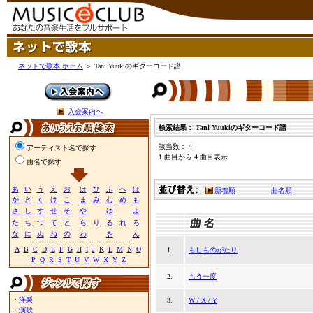
ネットで歌本 ホーム
＞ Tani Yuukiのギターコード譜
入会案内へ
検索結果： Tani Yuukiのギターコード譜
該当数： 4
アーティスト名で探す
1 曲目から 4 曲目表示
曲名で探す
あ
い
う
え
お
は
ひ
ふ
へ
ほ
新着順
曲名順
か
き
く
け
こ
ま
み
む
め
も
さ
し
す
せ
そ
や
ゆ
よ
た
ち
つ
て
と
ら
り
る
れ
ろ
な
に
ぬ
ね
の
わ
を
ん
A
B
C
D
E
F
G
H
I
J
K
L
M
N
O
1.
もしものがたり
P
Q
R
S
T
U
V
W
X
Y
Z
2.
もう一度
・
洋楽
3.
W / X / Y
・
演歌