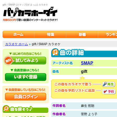
gift / SMAP (スマップ)(すまっぷ) カラオケ
カラオケ ホーム
gift / SMAP カラオケ
SMAP
gift
麻生 哲朗
菅野 よう子