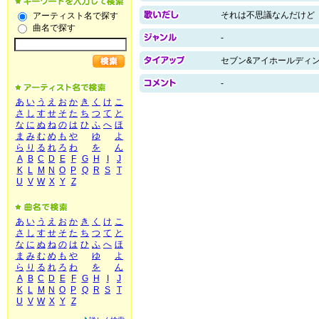
それは不思議なんだけど
アーティスト名で探す
曲名で探す
-
セブン&アイホールディン
-
あ
い
う
え
お
か
き
く
け
こ
さ
し
す
せ
そ
た
ち
つ
て
と
な
に
ぬ
ね
の
は
ひ
ふ
へ
ほ
ま
み
む
め
も
や
ゆ
よ
ら
り
る
れ
ろ
わ
を
ん
A
B
C
D
E
F
G
H
I
J
K
L
M
N
O
P
Q
R
S
T
U
V
W
X
Y
Z
あ
い
う
え
お
か
き
く
け
こ
さ
し
す
せ
そ
た
ち
つ
て
と
な
に
ぬ
ね
の
は
ひ
ふ
へ
ほ
ま
み
む
め
も
や
ゆ
よ
ら
り
る
れ
ろ
わ
を
ん
A
B
C
D
E
F
G
H
I
J
K
L
M
N
O
P
Q
R
S
T
U
V
W
X
Y
Z