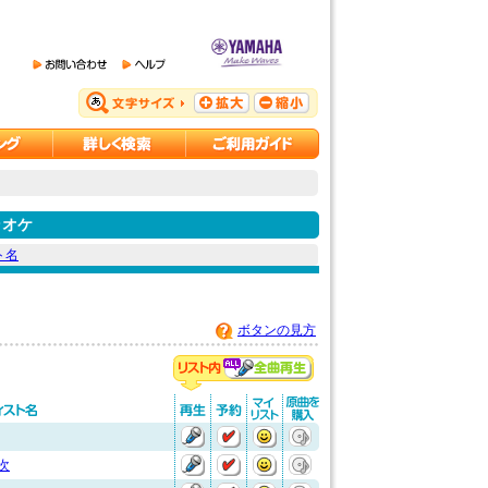
ラオケ
ト名
ボタンの見方
次