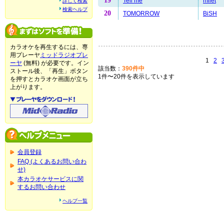
19
Tell me
milet
詳しく検索
検索ヘルプ
20
TOMORROW
BiSH
カラオケを再生するには、専
用プレーヤ
ミッドラジオプレ
1
2
ーヤ
(無料) が必要です。イン
該当数：
390件中
ストール後、「再生」ボタン
1件〜20件を表示しています
を押すとカラオケ画面が立ち
上がります。
会員登録
FAQ (よくあるお問い合わ
せ)
本カラオケサービスに関
するお問い合わせ
ヘルプ一覧