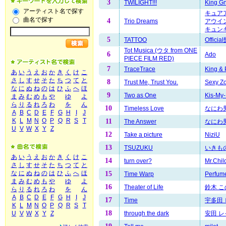
3
TWILIGHT!!!
King G
アーティスト名で探す
キュアア
曲名で探す
4
Trio Dreams
アウイン
キュンキ
5
TATTOO
Offici
Tot Musica (ウタ from ONE
6
Ado
PIECE FILM RED)
7
TraceTrace
King & 
あ
い
う
え
お
か
き
く
け
こ
さ
し
す
せ
そ
た
ち
つ
て
と
8
Trust Me, Trust You.
Sexy Z
な
に
ぬ
ね
の
は
ひ
ふ
へ
ほ
9
Two as One
Kis-My-
ま
み
む
め
も
や
ゆ
よ
ら
り
る
れ
ろ
わ
を
ん
10
Timeless Love
なにわ
A
B
C
D
E
F
G
H
I
J
K
L
M
N
O
P
Q
R
S
T
11
The Answer
なにわ
U
V
W
X
Y
Z
12
Take a picture
NiziU
13
TSUZUKU
いきも
あ
い
う
え
お
か
き
く
け
こ
14
turn over?
Mr.Chil
さ
し
す
せ
そ
た
ち
つ
て
と
な
に
ぬ
ね
の
は
ひ
ふ
へ
ほ
15
Time Warp
Perfum
ま
み
む
め
も
や
ゆ
よ
16
Theater of Life
鈴木 こ
ら
り
る
れ
ろ
わ
を
ん
A
B
C
D
E
F
G
H
I
J
17
Time
宇多田
K
L
M
N
O
P
Q
R
S
T
18
through the dark
安田 レ
U
V
W
X
Y
Z