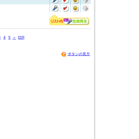
3
4
5
＞
[20]
ボタンの見方