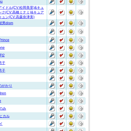
nu
イドル(CV:松岡美里)&キュ
ク(CV:高橋ミナミ)&キュア
ュン(CV:高森奈津美)
al髭男dism
Prince
one
Ft2
男子
男子
のがかり
dren
e
のみ
 ヒカル
イ