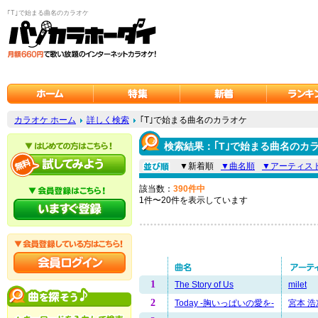
｢T｣で始まる曲名のカラオケ
カラオケ ホーム
詳しく検索
｢T｣で始まる曲名のカラオケ
検索結果：｢T｣で始まる曲名のカ
▼新着順
▼曲名順
▼アーティス
該当数：
390件中
1件〜20件を表示しています
1
The Story of Us
milet
2
Today -胸いっぱいの愛を-
宮本 浩