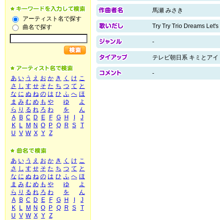
馬瀬 みさき
アーティスト名で探す
Try Try Trio Dreams Let's
曲名で探す
-
テレビ朝日系 キミとアイ
-
あ
い
う
え
お
か
き
く
け
こ
さ
し
す
せ
そ
た
ち
つ
て
と
な
に
ぬ
ね
の
は
ひ
ふ
へ
ほ
ま
み
む
め
も
や
ゆ
よ
ら
り
る
れ
ろ
わ
を
ん
A
B
C
D
E
F
G
H
I
J
K
L
M
N
O
P
Q
R
S
T
U
V
W
X
Y
Z
あ
い
う
え
お
か
き
く
け
こ
さ
し
す
せ
そ
た
ち
つ
て
と
な
に
ぬ
ね
の
は
ひ
ふ
へ
ほ
ま
み
む
め
も
や
ゆ
よ
ら
り
る
れ
ろ
わ
を
ん
A
B
C
D
E
F
G
H
I
J
K
L
M
N
O
P
Q
R
S
T
U
V
W
X
Y
Z