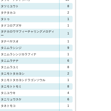
タツミユウト
8
タテタカコ
2
タトゥ
1
タドコロアズサ
1
タナカロウマフィーチャリングメロディ
1
ー
タナベヤスオ
1
タニムラシンジ
9
タニムラシンジカラフィナ
1
タニムラナナ
6
タニムラユミ
8
タニモトタカヨシ
2
タニモトタカヨシドラゴンソウル
1
タニモトトモミ
8
タニユウキ
4
タニリュウスケ
6
タネトモコ
1