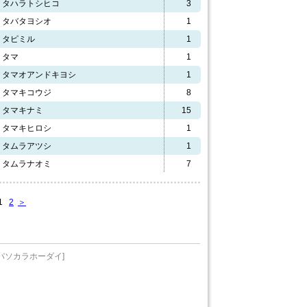
タハラトシヒコ
3
タバタヨシオ
1
タピミル
1
タマ
1
タマオアンドキヨシ
1
タマキコウジ
8
タマキナミ
15
タマキヒロシ
1
タムラアツシ
1
タムラナオミ
7
1
2
＞
パソカラホーダイ]