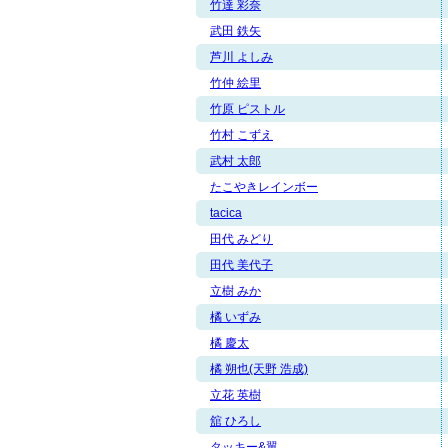
竹達 彩奈
武田 鉄矢
芦川 よしみ
竹仲 絵里
竹原 ピストル
竹村 こずえ
武村 太郎
たこやきレインボー
tacica
田代 みどり
田代 美代子
立樹 みか
橘 いずみ
橘 慶太
橘 朔也(天野 浩成)
立花 英樹
舘 ひろし
タッキー&翼