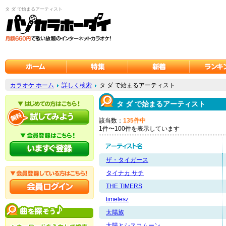
タ ダ で始まるアーティスト
カラオケ ホーム
詳しく検索
タ ダ で始まるアーティスト
タ ダ で始まるアーティスト
該当数：
135件中
1件〜100件を表示しています
ザ・タイガース
タイナカ サチ
THE TIMERS
timelesz
太陽族
太陽とシスコムーン