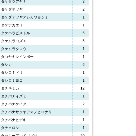
タケタツアヤナ
3
タケダテツヤ
2
タケダテツヤアシカワヨシミ
1
タケナカエリ
1
タケハラピストル
5
タケムラコズエ
6
タケムラタロウ
1
タコヤキレインボー
1
タシカ
6
タシロミドリ
1
タシロミヨコ
1
タチキミカ
12
タチバナイズミ
1
タチバナケイタ
2
タチバナサクヤアマノヒロナリ
1
タチバナヒデキ
1
タチヒロシ
1
タッキーアンドツバサ
20