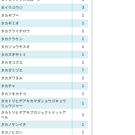
タイラコウジ
3
タカギブー
1
タカギミオ
1
タカクライチロウ
1
タカクラケン
1
タカジョウヤスオ
1
タカズギサトミ
1
タカダコズエ
1
タカダミヅエ
7
タカダワタル
1
タカチャ
1
タカツキカナコ
1
タカトリヒデアキカマダショウゴキョウ
1
リュウジャー
タカトリヒデアキプロジェクトドットア
1
ール
タカノケンイチ
1
タカノヒロシ
1