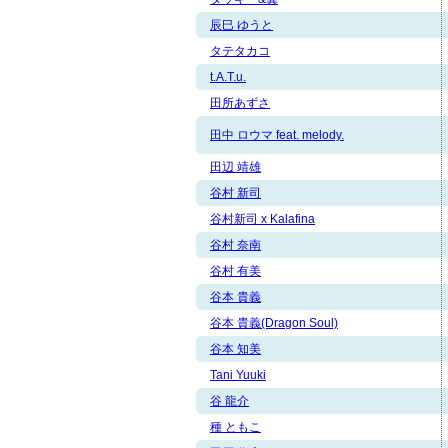
辰巳 ゆうと
タテタカコ
t.A.T.u.
田所あずさ
田中 ロウマ feat. melody.
田辺 靖雄
谷村 新司
谷村新司 x Kalafina
谷村 奈南
谷村 有美
谷本 貴義
谷本 貴義(Dragon Soul)
谷本 知美
Tani Yuuki
谷 龍介
種 ともこ