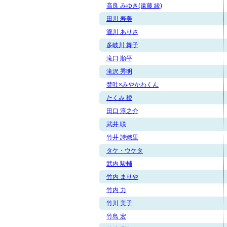
高良 みゆき(遠藤 綾)
田川 寿美
瀧川 ありさ
多岐川 舞子
滝口 順平
滝沢 秀明
焚吐×みやかわくん
たくみ 稜
田口 淳之介
武井 咲
竹井 詩織里
タケ・ウケタ
武内 駿輔
竹内 まりや
竹内 力
竹川 美子
竹島 宏