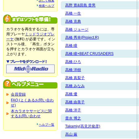
詳しく検索
高野 寛&田島 貴男
検索ヘルプ
高橋 一生
高橋 克典
カラオケを再生するには、専
高橋 ジョージ
用プレーヤ
ミッドラジオプレ
高橋 秀幸(Project.R)
ーヤ
(無料) が必要です。イン
ストール後、「再生」ボタン
高橋 瞳
を押すとカラオケ画面が立ち
高橋 瞳×BEAT CRUSADERS
上がります。
高橋 ひろ
高橋 洋樹
高橋 真梨子
高橋 みなみ
高橋 優
会員登録
FAQ (よくあるお問い合わ
高橋 由美子
せ)
高橋 洋子
本カラオケサービスに関
するお問い合わせ
貴水 博之
ヘルプ一覧
Takamiy(高見沢俊彦)
高山 厳