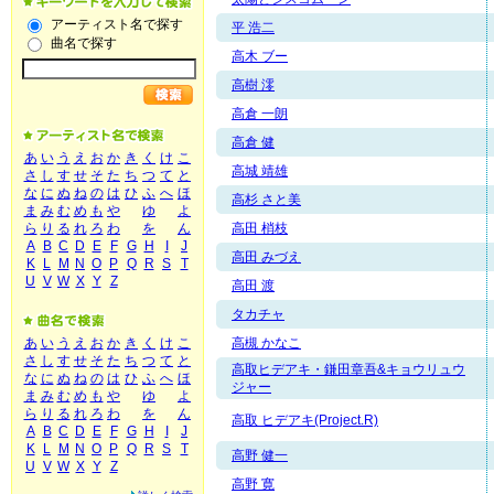
アーティスト名で探す
平 浩二
曲名で探す
高木 ブー
高樹 澪
高倉 一朗
高倉 健
あ
い
う
え
お
か
き
く
け
こ
高城 靖雄
さ
し
す
せ
そ
た
ち
つ
て
と
な
に
ぬ
ね
の
は
ひ
ふ
へ
ほ
高杉 さと美
ま
み
む
め
も
や
ゆ
よ
ら
り
る
れ
ろ
わ
を
ん
高田 梢枝
A
B
C
D
E
F
G
H
I
J
高田 みづえ
K
L
M
N
O
P
Q
R
S
T
U
V
W
X
Y
Z
高田 渡
タカチャ
あ
い
う
え
お
か
き
く
け
こ
高槻 かなこ
さ
し
す
せ
そ
た
ち
つ
て
と
高取ヒデアキ・鎌田章吾&キョウリュウ
な
に
ぬ
ね
の
は
ひ
ふ
へ
ほ
ジャー
ま
み
む
め
も
や
ゆ
よ
ら
り
る
れ
ろ
わ
を
ん
高取 ヒデアキ(Project.R)
A
B
C
D
E
F
G
H
I
J
K
L
M
N
O
P
Q
R
S
T
高野 健一
U
V
W
X
Y
Z
高野 寛