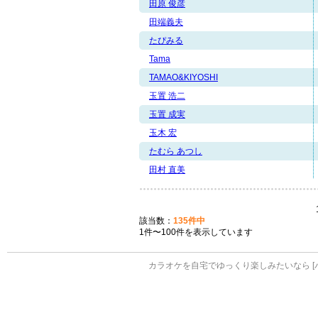
田原 俊彦
田端義夫
たぴみる
Tama
TAMAO&KIYOSHI
玉置 浩二
玉置 成実
玉木 宏
たむら あつし
田村 直美
該当数：
135件中
1件〜100件を表示しています
カラオケを自宅でゆっくり楽しみたいなら [