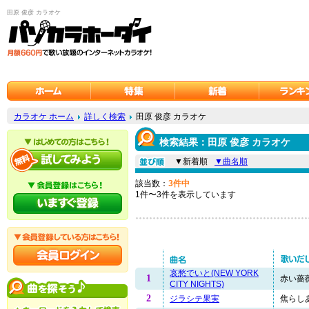
田原 俊彦 カラオケ
カラオケ ホーム
詳しく検索
田原 俊彦 カラオケ
検索結果：田原 俊彦 カラオケ
▼新着順
▼曲名順
該当数：
3件中
1件〜3件を表示しています
哀愁でいと(NEW YORK
1
赤い薔薇
CITY NIGHTS)
2
ジラシテ果実
焦らしあ