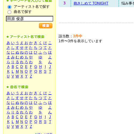
3
抱きしめて TONIGHT
悩み事を
アーティスト名で探す
曲名で探す
該当数：
3件中
1件〜3件を表示しています
あ
い
う
え
お
か
き
く
け
こ
さ
し
す
せ
そ
た
ち
つ
て
と
な
に
ぬ
ね
の
は
ひ
ふ
へ
ほ
ま
み
む
め
も
や
ゆ
よ
ら
り
る
れ
ろ
わ
を
ん
A
B
C
D
E
F
G
H
I
J
K
L
M
N
O
P
Q
R
S
T
U
V
W
X
Y
Z
あ
い
う
え
お
か
き
く
け
こ
さ
し
す
せ
そ
た
ち
つ
て
と
な
に
ぬ
ね
の
は
ひ
ふ
へ
ほ
ま
み
む
め
も
や
ゆ
よ
ら
り
る
れ
ろ
わ
を
ん
A
B
C
D
E
F
G
H
I
J
K
L
M
N
O
P
Q
R
S
T
U
V
W
X
Y
Z