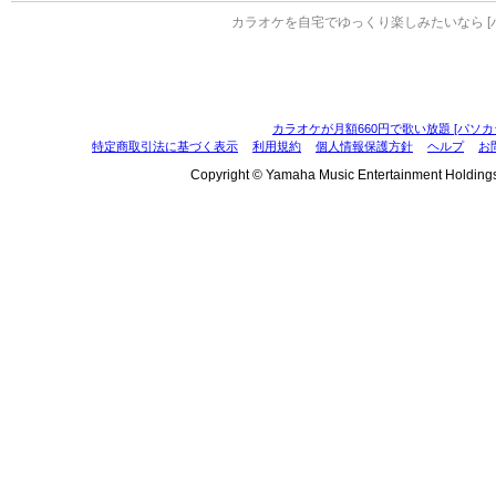
カラオケを自宅でゆっくり楽しみたいなら [
カラオケが月額660円で歌い放題 [パソカ
特定商取引法に基づく表示
利用規約
個人情報保護方針
ヘルプ
お
Copyright © Yamaha Music Entertainment Holdings, I