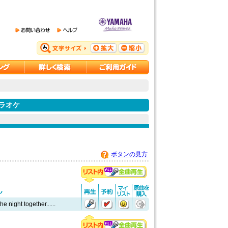
ラオケ
ボタンの見方
e night together......