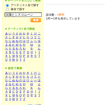
アーティスト名で探す
曲名で探す
該当数：
1件中
1件〜1件を表示しています
あ
い
う
え
お
か
き
く
け
こ
さ
し
す
せ
そ
た
ち
つ
て
と
な
に
ぬ
ね
の
は
ひ
ふ
へ
ほ
ま
み
む
め
も
や
ゆ
よ
ら
り
る
れ
ろ
わ
を
ん
A
B
C
D
E
F
G
H
I
J
K
L
M
N
O
P
Q
R
S
T
U
V
W
X
Y
Z
あ
い
う
え
お
か
き
く
け
こ
さ
し
す
せ
そ
た
ち
つ
て
と
な
に
ぬ
ね
の
は
ひ
ふ
へ
ほ
ま
み
む
め
も
や
ゆ
よ
ら
り
る
れ
ろ
わ
を
ん
A
B
C
D
E
F
G
H
I
J
K
L
M
N
O
P
Q
R
S
T
U
V
W
X
Y
Z