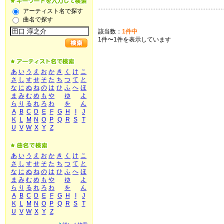
アーティスト名で探す
曲名で探す
該当数：
1件中
1件〜1件を表示しています
あ
い
う
え
お
か
き
く
け
こ
さ
し
す
せ
そ
た
ち
つ
て
と
な
に
ぬ
ね
の
は
ひ
ふ
へ
ほ
ま
み
む
め
も
や
ゆ
よ
ら
り
る
れ
ろ
わ
を
ん
A
B
C
D
E
F
G
H
I
J
K
L
M
N
O
P
Q
R
S
T
U
V
W
X
Y
Z
あ
い
う
え
お
か
き
く
け
こ
さ
し
す
せ
そ
た
ち
つ
て
と
な
に
ぬ
ね
の
は
ひ
ふ
へ
ほ
ま
み
む
め
も
や
ゆ
よ
ら
り
る
れ
ろ
わ
を
ん
A
B
C
D
E
F
G
H
I
J
K
L
M
N
O
P
Q
R
S
T
U
V
W
X
Y
Z