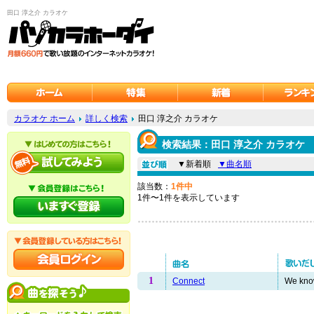
田口 淳之介 カラオケ
カラオケ ホーム
詳しく検索
田口 淳之介 カラオケ
検索結果：田口 淳之介 カラオケ
▼新着順
▼曲名順
該当数：
1件中
1件〜1件を表示しています
1
Connect
We kn