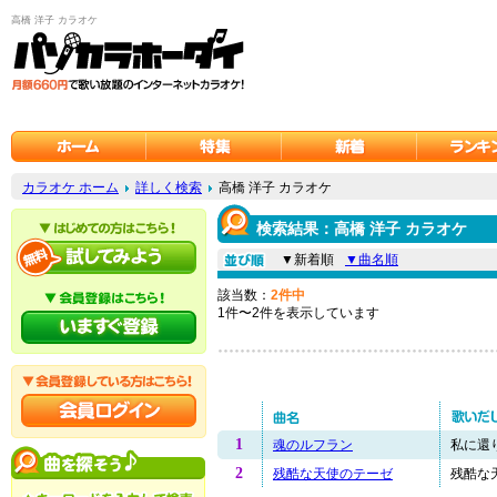
高橋 洋子 カラオケ
カラオケ ホーム
詳しく検索
高橋 洋子 カラオケ
検索結果：高橋 洋子 カラオケ
▼新着順
▼曲名順
該当数：
2件中
1件〜2件を表示しています
1
魂のルフラン
私に還り
2
残酷な天使のテーゼ
残酷な天