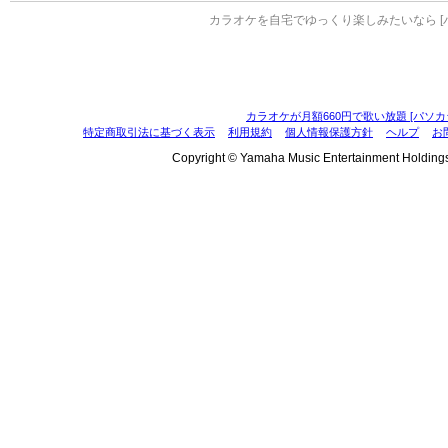
カラオケを自宅でゆっくり楽しみたいなら [
カラオケが月額660円で歌い放題 [パソカ
特定商取引法に基づく表示
利用規約
個人情報保護方針
ヘルプ
お
Copyright © Yamaha Music Entertainment Holdings, I