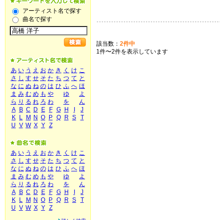
アーティスト名で探す
曲名で探す
該当数：
2件中
1件〜2件を表示しています
あ
い
う
え
お
か
き
く
け
こ
さ
し
す
せ
そ
た
ち
つ
て
と
な
に
ぬ
ね
の
は
ひ
ふ
へ
ほ
ま
み
む
め
も
や
ゆ
よ
ら
り
る
れ
ろ
わ
を
ん
A
B
C
D
E
F
G
H
I
J
K
L
M
N
O
P
Q
R
S
T
U
V
W
X
Y
Z
あ
い
う
え
お
か
き
く
け
こ
さ
し
す
せ
そ
た
ち
つ
て
と
な
に
ぬ
ね
の
は
ひ
ふ
へ
ほ
ま
み
む
め
も
や
ゆ
よ
ら
り
る
れ
ろ
わ
を
ん
A
B
C
D
E
F
G
H
I
J
K
L
M
N
O
P
Q
R
S
T
U
V
W
X
Y
Z