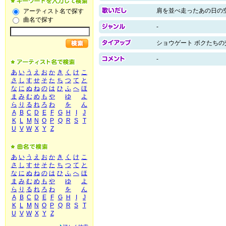
肩を並べ走ったあの日の
アーティスト名で探す
曲名で探す
-
ショウゲート ボクたちの
-
あ
い
う
え
お
か
き
く
け
こ
さ
し
す
せ
そ
た
ち
つ
て
と
な
に
ぬ
ね
の
は
ひ
ふ
へ
ほ
ま
み
む
め
も
や
ゆ
よ
ら
り
る
れ
ろ
わ
を
ん
A
B
C
D
E
F
G
H
I
J
K
L
M
N
O
P
Q
R
S
T
U
V
W
X
Y
Z
あ
い
う
え
お
か
き
く
け
こ
さ
し
す
せ
そ
た
ち
つ
て
と
な
に
ぬ
ね
の
は
ひ
ふ
へ
ほ
ま
み
む
め
も
や
ゆ
よ
ら
り
る
れ
ろ
わ
を
ん
A
B
C
D
E
F
G
H
I
J
K
L
M
N
O
P
Q
R
S
T
U
V
W
X
Y
Z