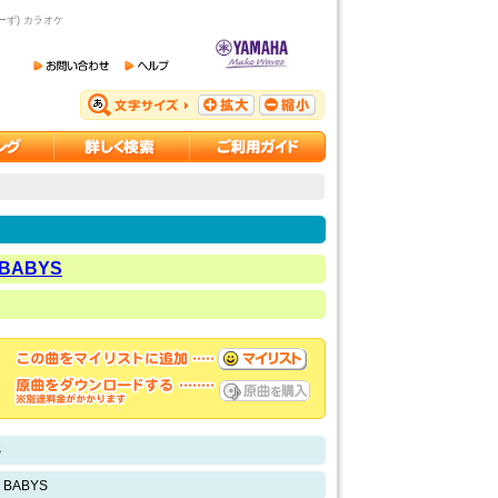
ーず) カラオケ
 BABYS
S
Y BABYS