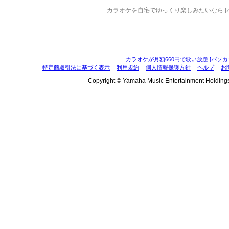
カラオケを自宅でゆっくり楽しみたいなら [
カラオケが月額660円で歌い放題 [パソカ
特定商取引法に基づく表示
利用規約
個人情報保護方針
ヘルプ
お
Copyright © Yamaha Music Entertainment Holdings, I