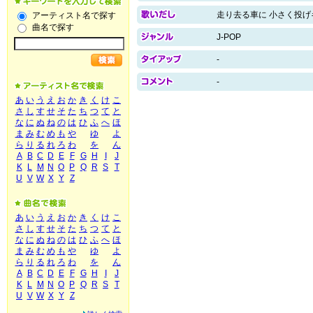
走り去る車に 小さく投げ
アーティスト名で探す
曲名で探す
J-POP
-
-
あ
い
う
え
お
か
き
く
け
こ
さ
し
す
せ
そ
た
ち
つ
て
と
な
に
ぬ
ね
の
は
ひ
ふ
へ
ほ
ま
み
む
め
も
や
ゆ
よ
ら
り
る
れ
ろ
わ
を
ん
A
B
C
D
E
F
G
H
I
J
K
L
M
N
O
P
Q
R
S
T
U
V
W
X
Y
Z
あ
い
う
え
お
か
き
く
け
こ
さ
し
す
せ
そ
た
ち
つ
て
と
な
に
ぬ
ね
の
は
ひ
ふ
へ
ほ
ま
み
む
め
も
や
ゆ
よ
ら
り
る
れ
ろ
わ
を
ん
A
B
C
D
E
F
G
H
I
J
K
L
M
N
O
P
Q
R
S
T
U
V
W
X
Y
Z