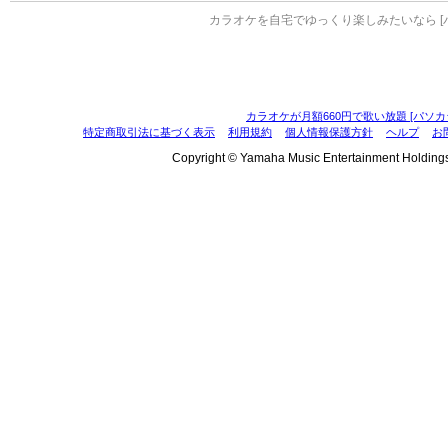
カラオケを自宅でゆっくり楽しみたいなら [
カラオケが月額660円で歌い放題 [パソカ
特定商取引法に基づく表示
利用規約
個人情報保護方針
ヘルプ
お
Copyright © Yamaha Music Entertainment Holdings, I