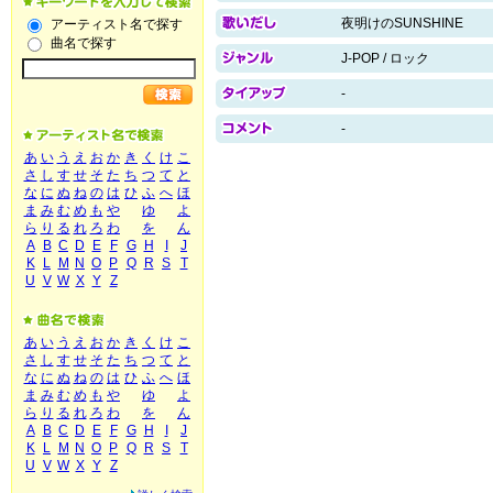
夜明けのSUNSHINE
アーティスト名で探す
曲名で探す
J-POP / ロック
-
-
あ
い
う
え
お
か
き
く
け
こ
さ
し
す
せ
そ
た
ち
つ
て
と
な
に
ぬ
ね
の
は
ひ
ふ
へ
ほ
ま
み
む
め
も
や
ゆ
よ
ら
り
る
れ
ろ
わ
を
ん
A
B
C
D
E
F
G
H
I
J
K
L
M
N
O
P
Q
R
S
T
U
V
W
X
Y
Z
あ
い
う
え
お
か
き
く
け
こ
さ
し
す
せ
そ
た
ち
つ
て
と
な
に
ぬ
ね
の
は
ひ
ふ
へ
ほ
ま
み
む
め
も
や
ゆ
よ
ら
り
る
れ
ろ
わ
を
ん
A
B
C
D
E
F
G
H
I
J
K
L
M
N
O
P
Q
R
S
T
U
V
W
X
Y
Z