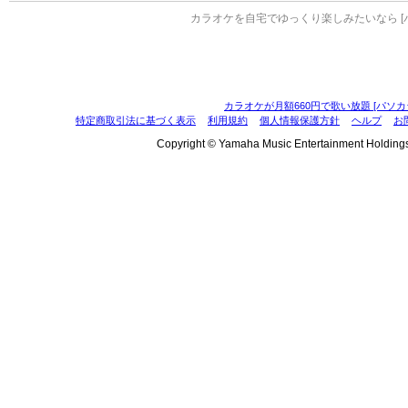
カラオケを自宅でゆっくり楽しみたいなら [
カラオケが月額660円で歌い放題 [パソカ
特定商取引法に基づく表示
利用規約
個人情報保護方針
ヘルプ
お
Copyright © Yamaha Music Entertainment Holdings, I