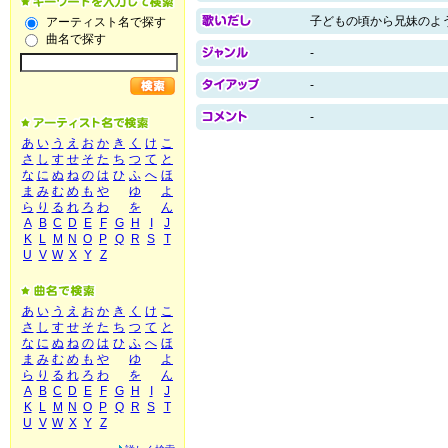
子どもの頃から兄妹のよ
アーティスト名で探す
曲名で探す
-
-
-
あ
い
う
え
お
か
き
く
け
こ
さ
し
す
せ
そ
た
ち
つ
て
と
な
に
ぬ
ね
の
は
ひ
ふ
へ
ほ
ま
み
む
め
も
や
ゆ
よ
ら
り
る
れ
ろ
わ
を
ん
A
B
C
D
E
F
G
H
I
J
K
L
M
N
O
P
Q
R
S
T
U
V
W
X
Y
Z
あ
い
う
え
お
か
き
く
け
こ
さ
し
す
せ
そ
た
ち
つ
て
と
な
に
ぬ
ね
の
は
ひ
ふ
へ
ほ
ま
み
む
め
も
や
ゆ
よ
ら
り
る
れ
ろ
わ
を
ん
A
B
C
D
E
F
G
H
I
J
K
L
M
N
O
P
Q
R
S
T
U
V
W
X
Y
Z