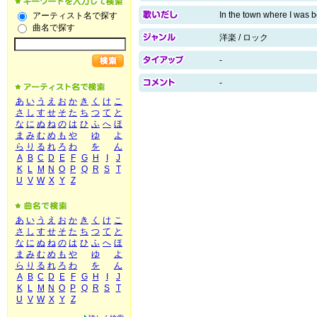
In the town where I was 
アーティスト名で探す
曲名で探す
洋楽 / ロック
-
-
あ
い
う
え
お
か
き
く
け
こ
さ
し
す
せ
そ
た
ち
つ
て
と
な
に
ぬ
ね
の
は
ひ
ふ
へ
ほ
ま
み
む
め
も
や
ゆ
よ
ら
り
る
れ
ろ
わ
を
ん
A
B
C
D
E
F
G
H
I
J
K
L
M
N
O
P
Q
R
S
T
U
V
W
X
Y
Z
あ
い
う
え
お
か
き
く
け
こ
さ
し
す
せ
そ
た
ち
つ
て
と
な
に
ぬ
ね
の
は
ひ
ふ
へ
ほ
ま
み
む
め
も
や
ゆ
よ
ら
り
る
れ
ろ
わ
を
ん
A
B
C
D
E
F
G
H
I
J
K
L
M
N
O
P
Q
R
S
T
U
V
W
X
Y
Z