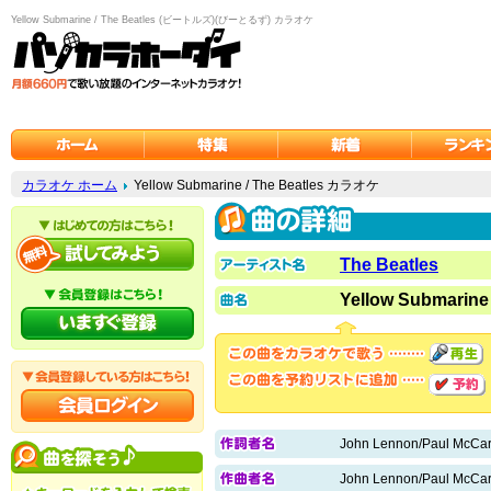
Yellow Submarine / The Beatles (ビートルズ)(びーとるず) カラオケ
カラオケ ホーム
Yellow Submarine / The Beatles カラオケ
The Beatles
Yellow Submarine
John Lennon/Paul McCar
John Lennon/Paul McCar