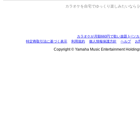
カラオケを自宅でゆっくり楽しみたいなら [
カラオケが月額660円で歌い放題 [パソカ
特定商取引法に基づく表示
利用規約
個人情報保護方針
ヘルプ
お
Copyright © Yamaha Music Entertainment Holdings, I