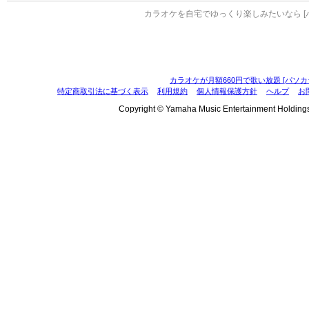
カラオケを自宅でゆっくり楽しみたいなら [
カラオケが月額660円で歌い放題 [パソカ
特定商取引法に基づく表示
利用規約
個人情報保護方針
ヘルプ
お
Copyright © Yamaha Music Entertainment Holdings, I