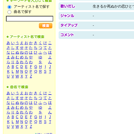
生きるか死ぬかの恋ひと
アーティスト名で探す
曲名で探す
-
-
-
あ
い
う
え
お
か
き
く
け
こ
さ
し
す
せ
そ
た
ち
つ
て
と
な
に
ぬ
ね
の
は
ひ
ふ
へ
ほ
ま
み
む
め
も
や
ゆ
よ
ら
り
る
れ
ろ
わ
を
ん
A
B
C
D
E
F
G
H
I
J
K
L
M
N
O
P
Q
R
S
T
U
V
W
X
Y
Z
あ
い
う
え
お
か
き
く
け
こ
さ
し
す
せ
そ
た
ち
つ
て
と
な
に
ぬ
ね
の
は
ひ
ふ
へ
ほ
ま
み
む
め
も
や
ゆ
よ
ら
り
る
れ
ろ
わ
を
ん
A
B
C
D
E
F
G
H
I
J
K
L
M
N
O
P
Q
R
S
T
U
V
W
X
Y
Z