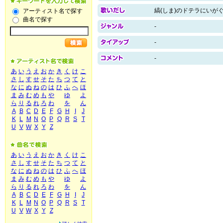
縞(しま)のドテラにいが
アーティスト名で探す
曲名で探す
-
-
-
あ
い
う
え
お
か
き
く
け
こ
さ
し
す
せ
そ
た
ち
つ
て
と
な
に
ぬ
ね
の
は
ひ
ふ
へ
ほ
ま
み
む
め
も
や
ゆ
よ
ら
り
る
れ
ろ
わ
を
ん
A
B
C
D
E
F
G
H
I
J
K
L
M
N
O
P
Q
R
S
T
U
V
W
X
Y
Z
あ
い
う
え
お
か
き
く
け
こ
さ
し
す
せ
そ
た
ち
つ
て
と
な
に
ぬ
ね
の
は
ひ
ふ
へ
ほ
ま
み
む
め
も
や
ゆ
よ
ら
り
る
れ
ろ
わ
を
ん
A
B
C
D
E
F
G
H
I
J
K
L
M
N
O
P
Q
R
S
T
U
V
W
X
Y
Z