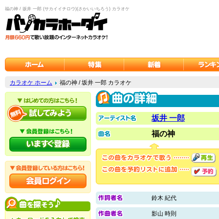
福の神 / 坂井 一郎 (サカイイチロウ)(さかいいちろう) カラオケ
カラオケ ホーム
福の神 / 坂井 一郎 カラオケ
坂井 一郎
福の神
鈴木 紀代
影山 時則