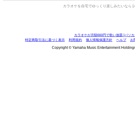
カラオケを自宅でゆっくり楽しみたいなら [
カラオケが月額660円で歌い放題 [パソカ
特定商取引法に基づく表示
利用規約
個人情報保護方針
ヘルプ
お
Copyright © Yamaha Music Entertainment Holdings, I