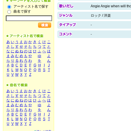
Angie Angie when will th
アーティスト名で探す
曲名で探す
ロック / 洋楽
-
-
あ
い
う
え
お
か
き
く
け
こ
さ
し
す
せ
そ
た
ち
つ
て
と
な
に
ぬ
ね
の
は
ひ
ふ
へ
ほ
ま
み
む
め
も
や
ゆ
よ
ら
り
る
れ
ろ
わ
を
ん
A
B
C
D
E
F
G
H
I
J
K
L
M
N
O
P
Q
R
S
T
U
V
W
X
Y
Z
あ
い
う
え
お
か
き
く
け
こ
さ
し
す
せ
そ
た
ち
つ
て
と
な
に
ぬ
ね
の
は
ひ
ふ
へ
ほ
ま
み
む
め
も
や
ゆ
よ
ら
り
る
れ
ろ
わ
を
ん
A
B
C
D
E
F
G
H
I
J
K
L
M
N
O
P
Q
R
S
T
U
V
W
X
Y
Z