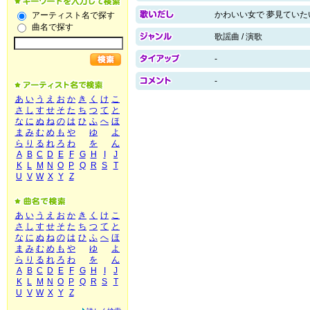
かわいい女で 夢見ていた
アーティスト名で探す
曲名で探す
歌謡曲 / 演歌
-
-
あ
い
う
え
お
か
き
く
け
こ
さ
し
す
せ
そ
た
ち
つ
て
と
な
に
ぬ
ね
の
は
ひ
ふ
へ
ほ
ま
み
む
め
も
や
ゆ
よ
ら
り
る
れ
ろ
わ
を
ん
A
B
C
D
E
F
G
H
I
J
K
L
M
N
O
P
Q
R
S
T
U
V
W
X
Y
Z
あ
い
う
え
お
か
き
く
け
こ
さ
し
す
せ
そ
た
ち
つ
て
と
な
に
ぬ
ね
の
は
ひ
ふ
へ
ほ
ま
み
む
め
も
や
ゆ
よ
ら
り
る
れ
ろ
わ
を
ん
A
B
C
D
E
F
G
H
I
J
K
L
M
N
O
P
Q
R
S
T
U
V
W
X
Y
Z