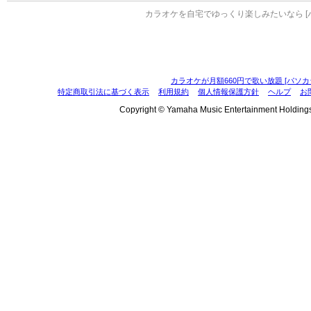
カラオケを自宅でゆっくり楽しみたいなら [
カラオケが月額660円で歌い放題 [パソカ
特定商取引法に基づく表示
利用規約
個人情報保護方針
ヘルプ
お
Copyright © Yamaha Music Entertainment Holdings, I