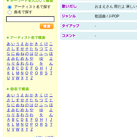
おまえさん 雨だよ 淋し
アーティスト名で探す
曲名で探す
歌謡曲 / J-POP
-
-
あ
い
う
え
お
か
き
く
け
こ
さ
し
す
せ
そ
た
ち
つ
て
と
な
に
ぬ
ね
の
は
ひ
ふ
へ
ほ
ま
み
む
め
も
や
ゆ
よ
ら
り
る
れ
ろ
わ
を
ん
A
B
C
D
E
F
G
H
I
J
K
L
M
N
O
P
Q
R
S
T
U
V
W
X
Y
Z
あ
い
う
え
お
か
き
く
け
こ
さ
し
す
せ
そ
た
ち
つ
て
と
な
に
ぬ
ね
の
は
ひ
ふ
へ
ほ
ま
み
む
め
も
や
ゆ
よ
ら
り
る
れ
ろ
わ
を
ん
A
B
C
D
E
F
G
H
I
J
K
L
M
N
O
P
Q
R
S
T
U
V
W
X
Y
Z