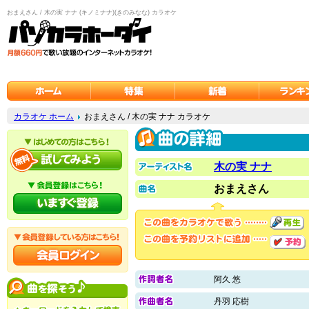
おまえさん / 木の実 ナナ (キノミナナ)(きのみなな) カラオケ
カラオケ ホーム
おまえさん / 木の実 ナナ カラオケ
木の実 ナナ
おまえさん
阿久 悠
丹羽 応樹