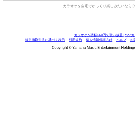
カラオケを自宅でゆっくり楽しみたいなら [
カラオケが月額660円で歌い放題 [パソカ
特定商取引法に基づく表示
利用規約
個人情報保護方針
ヘルプ
お
Copyright © Yamaha Music Entertainment Holdings, I