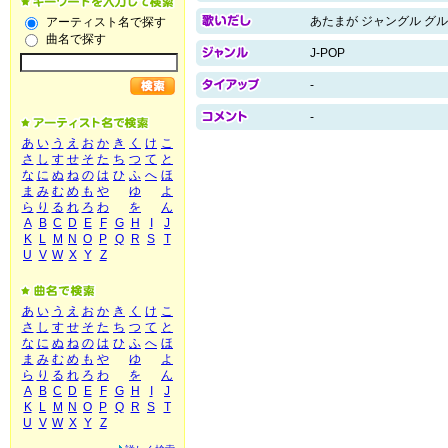
あたまが ジャングル グ
アーティスト名で探す
曲名で探す
J-POP
-
-
あ
い
う
え
お
か
き
く
け
こ
さ
し
す
せ
そ
た
ち
つ
て
と
な
に
ぬ
ね
の
は
ひ
ふ
へ
ほ
ま
み
む
め
も
や
ゆ
よ
ら
り
る
れ
ろ
わ
を
ん
A
B
C
D
E
F
G
H
I
J
K
L
M
N
O
P
Q
R
S
T
U
V
W
X
Y
Z
あ
い
う
え
お
か
き
く
け
こ
さ
し
す
せ
そ
た
ち
つ
て
と
な
に
ぬ
ね
の
は
ひ
ふ
へ
ほ
ま
み
む
め
も
や
ゆ
よ
ら
り
る
れ
ろ
わ
を
ん
A
B
C
D
E
F
G
H
I
J
K
L
M
N
O
P
Q
R
S
T
U
V
W
X
Y
Z