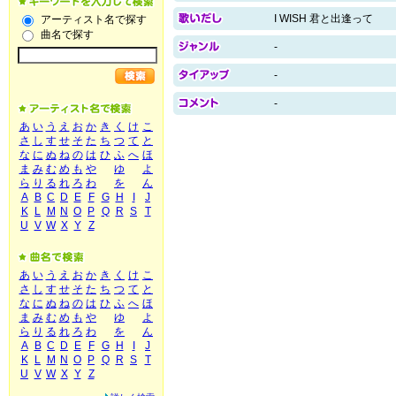
I WISH 君と出逢って
アーティスト名で探す
曲名で探す
-
-
-
あ
い
う
え
お
か
き
く
け
こ
さ
し
す
せ
そ
た
ち
つ
て
と
な
に
ぬ
ね
の
は
ひ
ふ
へ
ほ
ま
み
む
め
も
や
ゆ
よ
ら
り
る
れ
ろ
わ
を
ん
A
B
C
D
E
F
G
H
I
J
K
L
M
N
O
P
Q
R
S
T
U
V
W
X
Y
Z
あ
い
う
え
お
か
き
く
け
こ
さ
し
す
せ
そ
た
ち
つ
て
と
な
に
ぬ
ね
の
は
ひ
ふ
へ
ほ
ま
み
む
め
も
や
ゆ
よ
ら
り
る
れ
ろ
わ
を
ん
A
B
C
D
E
F
G
H
I
J
K
L
M
N
O
P
Q
R
S
T
U
V
W
X
Y
Z