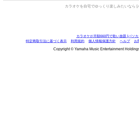
カラオケを自宅でゆっくり楽しみたいなら [
カラオケが月額660円で歌い放題 [パソカ
特定商取引法に基づく表示
利用規約
個人情報保護方針
ヘルプ
お
Copyright © Yamaha Music Entertainment Holdings, I