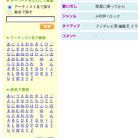
部屋に帰ってから
アーティスト名で探す
曲名で探す
J-POP / ロック
フジテレビ系 編集王 ド
-
あ
い
う
え
お
か
き
く
け
こ
さ
し
す
せ
そ
た
ち
つ
て
と
な
に
ぬ
ね
の
は
ひ
ふ
へ
ほ
ま
み
む
め
も
や
ゆ
よ
ら
り
る
れ
ろ
わ
を
ん
A
B
C
D
E
F
G
H
I
J
K
L
M
N
O
P
Q
R
S
T
U
V
W
X
Y
Z
あ
い
う
え
お
か
き
く
け
こ
さ
し
す
せ
そ
た
ち
つ
て
と
な
に
ぬ
ね
の
は
ひ
ふ
へ
ほ
ま
み
む
め
も
や
ゆ
よ
ら
り
る
れ
ろ
わ
を
ん
A
B
C
D
E
F
G
H
I
J
K
L
M
N
O
P
Q
R
S
T
U
V
W
X
Y
Z