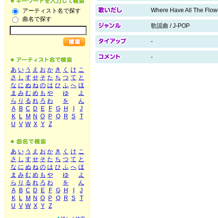
Where Have All The Flo
アーティスト名で探す
曲名で探す
歌謡曲 / J-POP
-
-
あ
い
う
え
お
か
き
く
け
こ
さ
し
す
せ
そ
た
ち
つ
て
と
な
に
ぬ
ね
の
は
ひ
ふ
へ
ほ
ま
み
む
め
も
や
ゆ
よ
ら
り
る
れ
ろ
わ
を
ん
A
B
C
D
E
F
G
H
I
J
K
L
M
N
O
P
Q
R
S
T
U
V
W
X
Y
Z
あ
い
う
え
お
か
き
く
け
こ
さ
し
す
せ
そ
た
ち
つ
て
と
な
に
ぬ
ね
の
は
ひ
ふ
へ
ほ
ま
み
む
め
も
や
ゆ
よ
ら
り
る
れ
ろ
わ
を
ん
A
B
C
D
E
F
G
H
I
J
K
L
M
N
O
P
Q
R
S
T
U
V
W
X
Y
Z