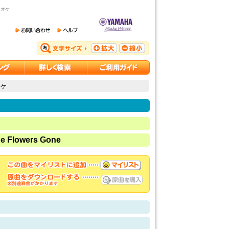
ラオケ
オケ
he Flowers Gone