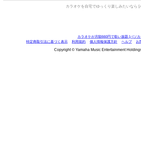
カラオケを自宅でゆっくり楽しみたいなら [
カラオケが月額660円で歌い放題 [パソカ
特定商取引法に基づく表示
利用規約
個人情報保護方針
ヘルプ
お
Copyright © Yamaha Music Entertainment Holdings, I