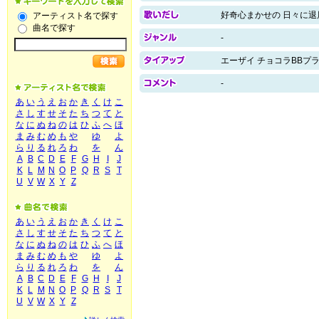
好奇心まかせの 日々に退
アーティスト名で探す
曲名で探す
-
エーザイ チョコラBBプ
-
あ
い
う
え
お
か
き
く
け
こ
さ
し
す
せ
そ
た
ち
つ
て
と
な
に
ぬ
ね
の
は
ひ
ふ
へ
ほ
ま
み
む
め
も
や
ゆ
よ
ら
り
る
れ
ろ
わ
を
ん
A
B
C
D
E
F
G
H
I
J
K
L
M
N
O
P
Q
R
S
T
U
V
W
X
Y
Z
あ
い
う
え
お
か
き
く
け
こ
さ
し
す
せ
そ
た
ち
つ
て
と
な
に
ぬ
ね
の
は
ひ
ふ
へ
ほ
ま
み
む
め
も
や
ゆ
よ
ら
り
る
れ
ろ
わ
を
ん
A
B
C
D
E
F
G
H
I
J
K
L
M
N
O
P
Q
R
S
T
U
V
W
X
Y
Z