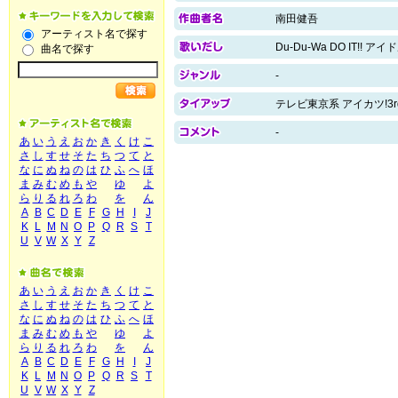
南田健吾
アーティスト名で探す
Du-Du-Wa DO IT!! ア
曲名で探す
-
テレビ東京系 アイカツ!3
-
あ
い
う
え
お
か
き
く
け
こ
さ
し
す
せ
そ
た
ち
つ
て
と
な
に
ぬ
ね
の
は
ひ
ふ
へ
ほ
ま
み
む
め
も
や
ゆ
よ
ら
り
る
れ
ろ
わ
を
ん
A
B
C
D
E
F
G
H
I
J
K
L
M
N
O
P
Q
R
S
T
U
V
W
X
Y
Z
あ
い
う
え
お
か
き
く
け
こ
さ
し
す
せ
そ
た
ち
つ
て
と
な
に
ぬ
ね
の
は
ひ
ふ
へ
ほ
ま
み
む
め
も
や
ゆ
よ
ら
り
る
れ
ろ
わ
を
ん
A
B
C
D
E
F
G
H
I
J
K
L
M
N
O
P
Q
R
S
T
U
V
W
X
Y
Z