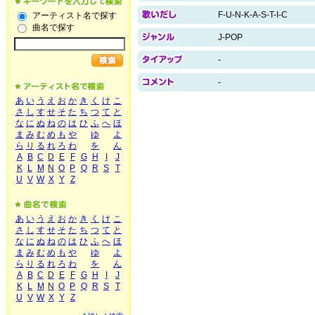
F-U-N-K-A-S-T-I-C
アーティスト名で探す
曲名で探す
J-POP
-
-
あ
い
う
え
お
か
き
く
け
こ
さ
し
す
せ
そ
た
ち
つ
て
と
な
に
ぬ
ね
の
は
ひ
ふ
へ
ほ
ま
み
む
め
も
や
ゆ
よ
ら
り
る
れ
ろ
わ
を
ん
A
B
C
D
E
F
G
H
I
J
K
L
M
N
O
P
Q
R
S
T
U
V
W
X
Y
Z
あ
い
う
え
お
か
き
く
け
こ
さ
し
す
せ
そ
た
ち
つ
て
と
な
に
ぬ
ね
の
は
ひ
ふ
へ
ほ
ま
み
む
め
も
や
ゆ
よ
ら
り
る
れ
ろ
わ
を
ん
A
B
C
D
E
F
G
H
I
J
K
L
M
N
O
P
Q
R
S
T
U
V
W
X
Y
Z