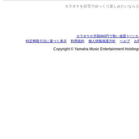
カラオケを自宅でゆっくり楽しみたいなら [
カラオケが月額660円で歌い放題 [パソカ
特定商取引法に基づく表示
利用規約
個人情報保護方針
ヘルプ
お
Copyright © Yamaha Music Entertainment Holdings, I