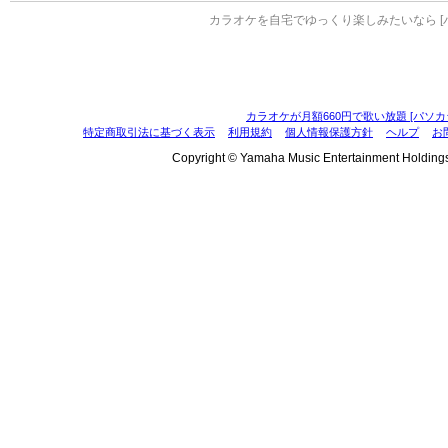
カラオケを自宅でゆっくり楽しみたいなら [
カラオケが月額660円で歌い放題 [パソカ
特定商取引法に基づく表示
利用規約
個人情報保護方針
ヘルプ
お
Copyright © Yamaha Music Entertainment Holdings, I