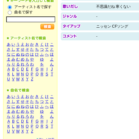
不思議だね 寒くない
アーティスト名で探す
曲名で探す
-
ニッセン CFソング
-
あ
い
う
え
お
か
き
く
け
こ
さ
し
す
せ
そ
た
ち
つ
て
と
な
に
ぬ
ね
の
は
ひ
ふ
へ
ほ
ま
み
む
め
も
や
ゆ
よ
ら
り
る
れ
ろ
わ
を
ん
A
B
C
D
E
F
G
H
I
J
K
L
M
N
O
P
Q
R
S
T
U
V
W
X
Y
Z
あ
い
う
え
お
か
き
く
け
こ
さ
し
す
せ
そ
た
ち
つ
て
と
な
に
ぬ
ね
の
は
ひ
ふ
へ
ほ
ま
み
む
め
も
や
ゆ
よ
ら
り
る
れ
ろ
わ
を
ん
A
B
C
D
E
F
G
H
I
J
K
L
M
N
O
P
Q
R
S
T
U
V
W
X
Y
Z