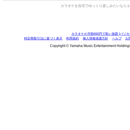
カラオケを自宅でゆっくり楽しみたいなら [
カラオケが月額660円で歌い放題 [パソカ
特定商取引法に基づく表示
利用規約
個人情報保護方針
ヘルプ
お
Copyright © Yamaha Music Entertainment Holdings, I