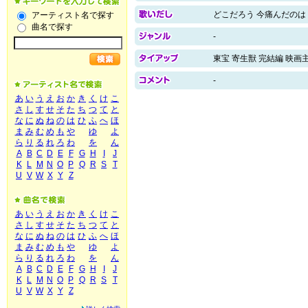
どこだろう 今痛んだのは
アーティスト名で探す
曲名で探す
-
東宝 寄生獣 完結編 映画
-
あ
い
う
え
お
か
き
く
け
こ
さ
し
す
せ
そ
た
ち
つ
て
と
な
に
ぬ
ね
の
は
ひ
ふ
へ
ほ
ま
み
む
め
も
や
ゆ
よ
ら
り
る
れ
ろ
わ
を
ん
A
B
C
D
E
F
G
H
I
J
K
L
M
N
O
P
Q
R
S
T
U
V
W
X
Y
Z
あ
い
う
え
お
か
き
く
け
こ
さ
し
す
せ
そ
た
ち
つ
て
と
な
に
ぬ
ね
の
は
ひ
ふ
へ
ほ
ま
み
む
め
も
や
ゆ
よ
ら
り
る
れ
ろ
わ
を
ん
A
B
C
D
E
F
G
H
I
J
K
L
M
N
O
P
Q
R
S
T
U
V
W
X
Y
Z