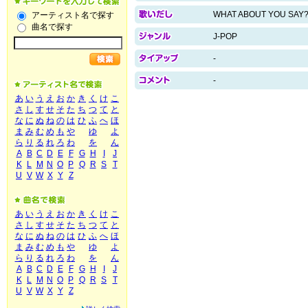
WHAT ABOUT YOU SAY
アーティスト名で探す
曲名で探す
J-POP
-
-
あ
い
う
え
お
か
き
く
け
こ
さ
し
す
せ
そ
た
ち
つ
て
と
な
に
ぬ
ね
の
は
ひ
ふ
へ
ほ
ま
み
む
め
も
や
ゆ
よ
ら
り
る
れ
ろ
わ
を
ん
A
B
C
D
E
F
G
H
I
J
K
L
M
N
O
P
Q
R
S
T
U
V
W
X
Y
Z
あ
い
う
え
お
か
き
く
け
こ
さ
し
す
せ
そ
た
ち
つ
て
と
な
に
ぬ
ね
の
は
ひ
ふ
へ
ほ
ま
み
む
め
も
や
ゆ
よ
ら
り
る
れ
ろ
わ
を
ん
A
B
C
D
E
F
G
H
I
J
K
L
M
N
O
P
Q
R
S
T
U
V
W
X
Y
Z