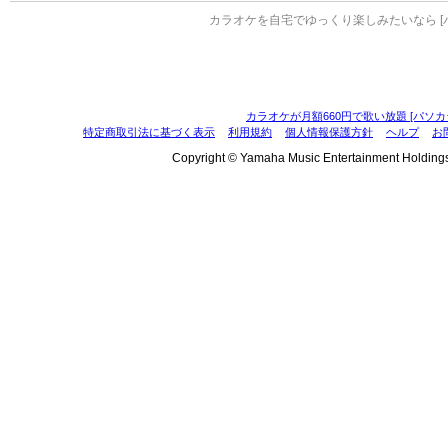
カラオケを自宅でゆっくり楽しみたいなら [
カラオケが月額660円で歌い放題 [パソカ
特定商取引法に基づく表示
利用規約
個人情報保護方針
ヘルプ
お
Copyright © Yamaha Music Entertainment Holdings, I