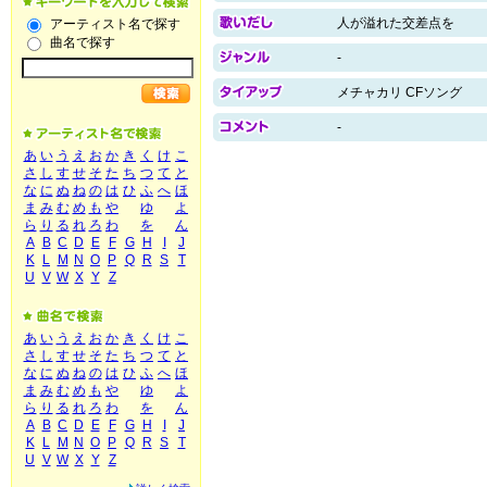
人が溢れた交差点を
アーティスト名で探す
曲名で探す
-
メチャカリ CFソング
-
あ
い
う
え
お
か
き
く
け
こ
さ
し
す
せ
そ
た
ち
つ
て
と
な
に
ぬ
ね
の
は
ひ
ふ
へ
ほ
ま
み
む
め
も
や
ゆ
よ
ら
り
る
れ
ろ
わ
を
ん
A
B
C
D
E
F
G
H
I
J
K
L
M
N
O
P
Q
R
S
T
U
V
W
X
Y
Z
あ
い
う
え
お
か
き
く
け
こ
さ
し
す
せ
そ
た
ち
つ
て
と
な
に
ぬ
ね
の
は
ひ
ふ
へ
ほ
ま
み
む
め
も
や
ゆ
よ
ら
り
る
れ
ろ
わ
を
ん
A
B
C
D
E
F
G
H
I
J
K
L
M
N
O
P
Q
R
S
T
U
V
W
X
Y
Z