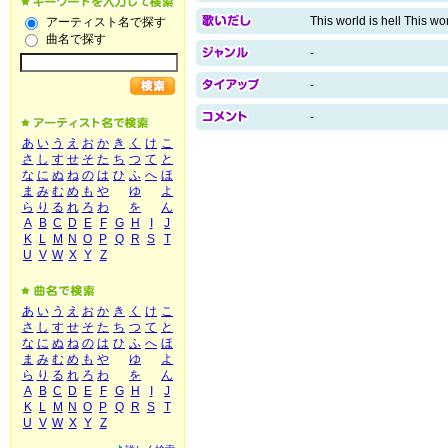
This world is hell This wo
アーティスト名で探す
曲名で探す
-
-
-
あ
い
う
え
お
か
き
く
け
こ
さ
し
す
せ
そ
た
ち
つ
て
と
な
に
ぬ
ね
の
は
ひ
ふ
へ
ほ
ま
み
む
め
も
や
ゆ
よ
ら
り
る
れ
ろ
わ
を
ん
A
B
C
D
E
F
G
H
I
J
K
L
M
N
O
P
Q
R
S
T
U
V
W
X
Y
Z
あ
い
う
え
お
か
き
く
け
こ
さ
し
す
せ
そ
た
ち
つ
て
と
な
に
ぬ
ね
の
は
ひ
ふ
へ
ほ
ま
み
む
め
も
や
ゆ
よ
ら
り
る
れ
ろ
わ
を
ん
A
B
C
D
E
F
G
H
I
J
K
L
M
N
O
P
Q
R
S
T
U
V
W
X
Y
Z