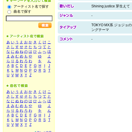
Shining justice 芽生えて
アーティスト名で探す
曲名で探す
-
TOKYO MX系 ジョジ
ングテーマ
-
あ
い
う
え
お
か
き
く
け
こ
さ
し
す
せ
そ
た
ち
つ
て
と
な
に
ぬ
ね
の
は
ひ
ふ
へ
ほ
ま
み
む
め
も
や
ゆ
よ
ら
り
る
れ
ろ
わ
を
ん
A
B
C
D
E
F
G
H
I
J
K
L
M
N
O
P
Q
R
S
T
U
V
W
X
Y
Z
あ
い
う
え
お
か
き
く
け
こ
さ
し
す
せ
そ
た
ち
つ
て
と
な
に
ぬ
ね
の
は
ひ
ふ
へ
ほ
ま
み
む
め
も
や
ゆ
よ
ら
り
る
れ
ろ
わ
を
ん
A
B
C
D
E
F
G
H
I
J
K
L
M
N
O
P
Q
R
S
T
U
V
W
X
Y
Z