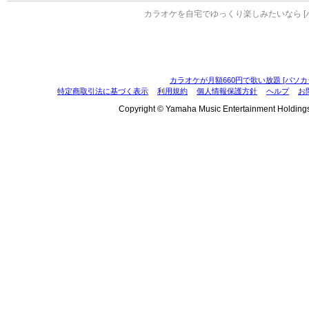
カラオケを自宅でゆっくり楽しみたいなら [
カラオケが月額660円で歌い放題 [パソカ
特定商取引法に基づく表示
利用規約
個人情報保護方針
ヘルプ
お
Copyright © Yamaha Music Entertainment Holdings, I