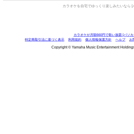
カラオケを自宅でゆっくり楽しみたいなら [
カラオケが月額660円で歌い放題 [パソカ
特定商取引法に基づく表示
利用規約
個人情報保護方針
ヘルプ
お
Copyright © Yamaha Music Entertainment Holdings, I