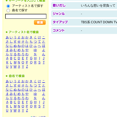
いろんな想いを背負って
アーティスト名で探す
曲名で探す
-
TBS系 COUNT DOWN
-
あ
い
う
え
お
か
き
く
け
こ
さ
し
す
せ
そ
た
ち
つ
て
と
な
に
ぬ
ね
の
は
ひ
ふ
へ
ほ
ま
み
む
め
も
や
ゆ
よ
ら
り
る
れ
ろ
わ
を
ん
A
B
C
D
E
F
G
H
I
J
K
L
M
N
O
P
Q
R
S
T
U
V
W
X
Y
Z
あ
い
う
え
お
か
き
く
け
こ
さ
し
す
せ
そ
た
ち
つ
て
と
な
に
ぬ
ね
の
は
ひ
ふ
へ
ほ
ま
み
む
め
も
や
ゆ
よ
ら
り
る
れ
ろ
わ
を
ん
A
B
C
D
E
F
G
H
I
J
K
L
M
N
O
P
Q
R
S
T
U
V
W
X
Y
Z