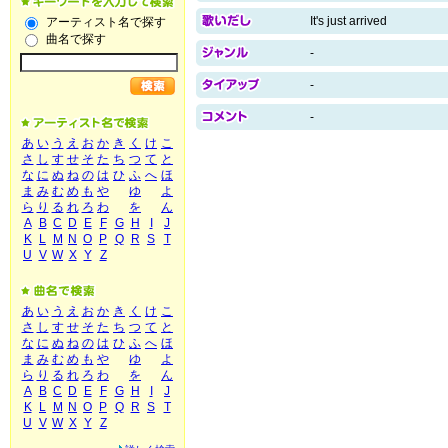
It's just arrived
アーティスト名で探す
曲名で探す
-
-
-
あ
い
う
え
お
か
き
く
け
こ
さ
し
す
せ
そ
た
ち
つ
て
と
な
に
ぬ
ね
の
は
ひ
ふ
へ
ほ
ま
み
む
め
も
や
ゆ
よ
ら
り
る
れ
ろ
わ
を
ん
A
B
C
D
E
F
G
H
I
J
K
L
M
N
O
P
Q
R
S
T
U
V
W
X
Y
Z
あ
い
う
え
お
か
き
く
け
こ
さ
し
す
せ
そ
た
ち
つ
て
と
な
に
ぬ
ね
の
は
ひ
ふ
へ
ほ
ま
み
む
め
も
や
ゆ
よ
ら
り
る
れ
ろ
わ
を
ん
A
B
C
D
E
F
G
H
I
J
K
L
M
N
O
P
Q
R
S
T
U
V
W
X
Y
Z