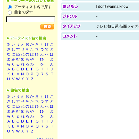
I don't wanna know
アーティスト名で探す
曲名で探す
-
テレビ朝日系 仮面ライダ
-
あ
い
う
え
お
か
き
く
け
こ
さ
し
す
せ
そ
た
ち
つ
て
と
な
に
ぬ
ね
の
は
ひ
ふ
へ
ほ
ま
み
む
め
も
や
ゆ
よ
ら
り
る
れ
ろ
わ
を
ん
A
B
C
D
E
F
G
H
I
J
K
L
M
N
O
P
Q
R
S
T
U
V
W
X
Y
Z
あ
い
う
え
お
か
き
く
け
こ
さ
し
す
せ
そ
た
ち
つ
て
と
な
に
ぬ
ね
の
は
ひ
ふ
へ
ほ
ま
み
む
め
も
や
ゆ
よ
ら
り
る
れ
ろ
わ
を
ん
A
B
C
D
E
F
G
H
I
J
K
L
M
N
O
P
Q
R
S
T
U
V
W
X
Y
Z