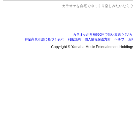
カラオケを自宅でゆっくり楽しみたいなら [
カラオケが月額660円で歌い放題 [パソカ
特定商取引法に基づく表示
利用規約
個人情報保護方針
ヘルプ
お
Copyright © Yamaha Music Entertainment Holdings, I