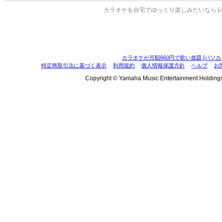
カラオケを自宅でゆっくり楽しみたいなら [
カラオケが月額660円で歌い放題 [パソカ
特定商取引法に基づく表示
利用規約
個人情報保護方針
ヘルプ
お
Copyright © Yamaha Music Entertainment Holdings, I