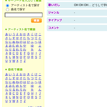
OH OH OH… どうして
アーティスト名で探す
曲名で探す
-
-
-
あ
い
う
え
お
か
き
く
け
こ
さ
し
す
せ
そ
た
ち
つ
て
と
な
に
ぬ
ね
の
は
ひ
ふ
へ
ほ
ま
み
む
め
も
や
ゆ
よ
ら
り
る
れ
ろ
わ
を
ん
A
B
C
D
E
F
G
H
I
J
K
L
M
N
O
P
Q
R
S
T
U
V
W
X
Y
Z
あ
い
う
え
お
か
き
く
け
こ
さ
し
す
せ
そ
た
ち
つ
て
と
な
に
ぬ
ね
の
は
ひ
ふ
へ
ほ
ま
み
む
め
も
や
ゆ
よ
ら
り
る
れ
ろ
わ
を
ん
A
B
C
D
E
F
G
H
I
J
K
L
M
N
O
P
Q
R
S
T
U
V
W
X
Y
Z