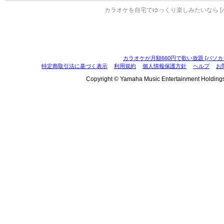
カラオケを自宅でゆっくり楽しみたいなら [
カラオケが月額660円で歌い放題 [パソカ
特定商取引法に基づく表示
利用規約
個人情報保護方針
ヘルプ
お
Copyright © Yamaha Music Entertainment Holdings, I