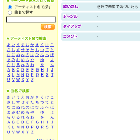
意外で未知で気づいたら
アーティスト名で探す
曲名で探す
-
-
-
あ
い
う
え
お
か
き
く
け
こ
さ
し
す
せ
そ
た
ち
つ
て
と
な
に
ぬ
ね
の
は
ひ
ふ
へ
ほ
ま
み
む
め
も
や
ゆ
よ
ら
り
る
れ
ろ
わ
を
ん
A
B
C
D
E
F
G
H
I
J
K
L
M
N
O
P
Q
R
S
T
U
V
W
X
Y
Z
あ
い
う
え
お
か
き
く
け
こ
さ
し
す
せ
そ
た
ち
つ
て
と
な
に
ぬ
ね
の
は
ひ
ふ
へ
ほ
ま
み
む
め
も
や
ゆ
よ
ら
り
る
れ
ろ
わ
を
ん
A
B
C
D
E
F
G
H
I
J
K
L
M
N
O
P
Q
R
S
T
U
V
W
X
Y
Z