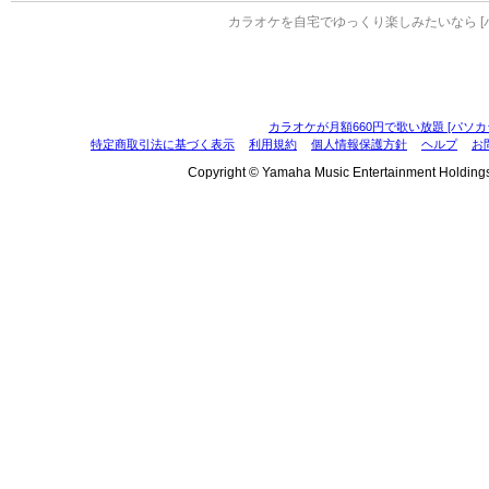
カラオケを自宅でゆっくり楽しみたいなら [
カラオケが月額660円で歌い放題 [パソカ
特定商取引法に基づく表示
利用規約
個人情報保護方針
ヘルプ
お
Copyright © Yamaha Music Entertainment Holdings, I