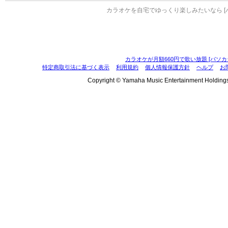
カラオケを自宅でゆっくり楽しみたいなら [
カラオケが月額660円で歌い放題 [パソカ
特定商取引法に基づく表示
利用規約
個人情報保護方針
ヘルプ
お
Copyright © Yamaha Music Entertainment Holdings, I