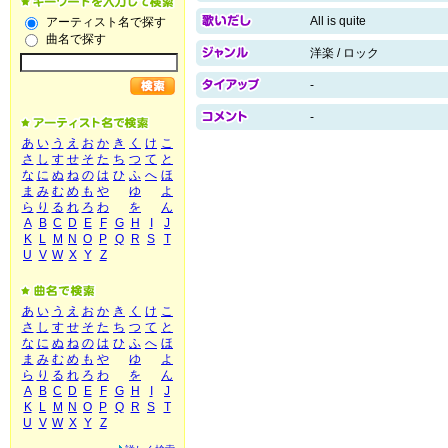
All is quite
アーティスト名で探す
曲名で探す
洋楽 / ロック
-
-
あ
い
う
え
お
か
き
く
け
こ
さ
し
す
せ
そ
た
ち
つ
て
と
な
に
ぬ
ね
の
は
ひ
ふ
へ
ほ
ま
み
む
め
も
や
ゆ
よ
ら
り
る
れ
ろ
わ
を
ん
A
B
C
D
E
F
G
H
I
J
K
L
M
N
O
P
Q
R
S
T
U
V
W
X
Y
Z
あ
い
う
え
お
か
き
く
け
こ
さ
し
す
せ
そ
た
ち
つ
て
と
な
に
ぬ
ね
の
は
ひ
ふ
へ
ほ
ま
み
む
め
も
や
ゆ
よ
ら
り
る
れ
ろ
わ
を
ん
A
B
C
D
E
F
G
H
I
J
K
L
M
N
O
P
Q
R
S
T
U
V
W
X
Y
Z