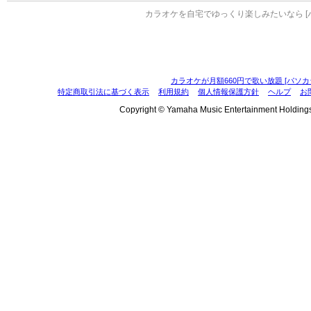
カラオケを自宅でゆっくり楽しみたいなら [
カラオケが月額660円で歌い放題 [パソカ
特定商取引法に基づく表示
利用規約
個人情報保護方針
ヘルプ
お
Copyright © Yamaha Music Entertainment Holdings, I