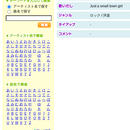
Just a small town girl
アーティスト名で探す
曲名で探す
ロック / 洋楽
-
-
あ
い
う
え
お
か
き
く
け
こ
さ
し
す
せ
そ
た
ち
つ
て
と
な
に
ぬ
ね
の
は
ひ
ふ
へ
ほ
ま
み
む
め
も
や
ゆ
よ
ら
り
る
れ
ろ
わ
を
ん
A
B
C
D
E
F
G
H
I
J
K
L
M
N
O
P
Q
R
S
T
U
V
W
X
Y
Z
あ
い
う
え
お
か
き
く
け
こ
さ
し
す
せ
そ
た
ち
つ
て
と
な
に
ぬ
ね
の
は
ひ
ふ
へ
ほ
ま
み
む
め
も
や
ゆ
よ
ら
り
る
れ
ろ
わ
を
ん
A
B
C
D
E
F
G
H
I
J
K
L
M
N
O
P
Q
R
S
T
U
V
W
X
Y
Z