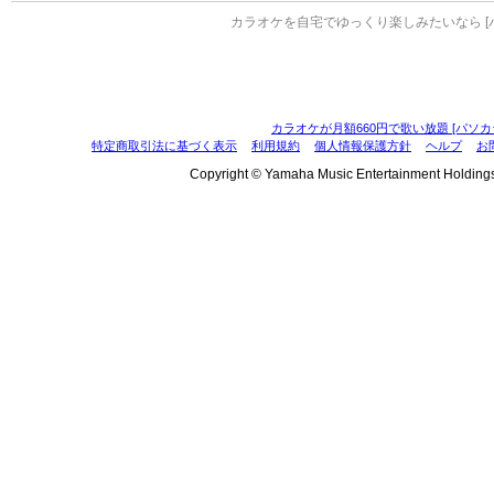
カラオケを自宅でゆっくり楽しみたいなら [
カラオケが月額660円で歌い放題 [パソカ
特定商取引法に基づく表示
利用規約
個人情報保護方針
ヘルプ
お
Copyright © Yamaha Music Entertainment Holdings, I