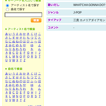
WHAT'CHA GONNA DO?
アーティスト名で探す
曲名で探す
J-POP
三貴 カメリアダイアモン
-
あ
い
う
え
お
か
き
く
け
こ
さ
し
す
せ
そ
た
ち
つ
て
と
な
に
ぬ
ね
の
は
ひ
ふ
へ
ほ
ま
み
む
め
も
や
ゆ
よ
ら
り
る
れ
ろ
わ
を
ん
A
B
C
D
E
F
G
H
I
J
K
L
M
N
O
P
Q
R
S
T
U
V
W
X
Y
Z
あ
い
う
え
お
か
き
く
け
こ
さ
し
す
せ
そ
た
ち
つ
て
と
な
に
ぬ
ね
の
は
ひ
ふ
へ
ほ
ま
み
む
め
も
や
ゆ
よ
ら
り
る
れ
ろ
わ
を
ん
A
B
C
D
E
F
G
H
I
J
K
L
M
N
O
P
Q
R
S
T
U
V
W
X
Y
Z