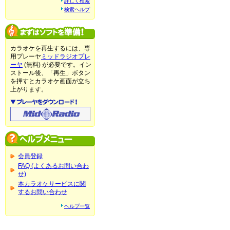
詳しく検索
検索ヘルプ
カラオケを再生するには、専
用プレーヤ
ミッドラジオプレ
ーヤ
(無料) が必要です。イン
ストール後、「再生」ボタン
を押すとカラオケ画面が立ち
上がります。
会員登録
FAQ (よくあるお問い合わ
せ)
本カラオケサービスに関
するお問い合わせ
ヘルプ一覧